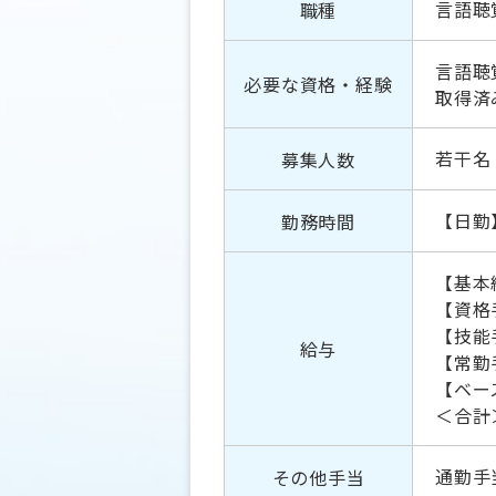
言語聴
職種
言語聴
必要な資格・経験
取得済
若干名
募集人数
【日勤】
勤務時間
【基本給
【資格手
【技能手
給与
【常勤手
【ベー
＜合計＞
通勤手
その他手当