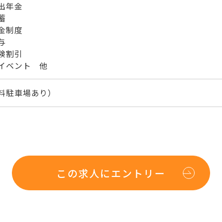
出年金
蓄
金制度
与
険割引
イベント 他
料駐車場あり）
この求人にエントリー