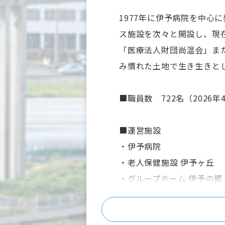
1977年に伊予病院を中
ス施設を次々と開設し、現
「医療法人財団尚温会」ま
み慣れた土地で生き生きと
■職員数 722名（2026年
■運営施設
・伊予病院
・老人保健施設 伊予ヶ丘
・グループホーム 伊予の郷
・伊予訪問看護ステーショ
・伊予訪問介護サービス