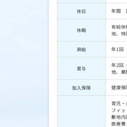
年間 
休日
有給休
休暇
他、特
年1回
昇給
年2回
賞与
他、業
健康保
加入保険
育児・
フィッ
敷地内
医療費