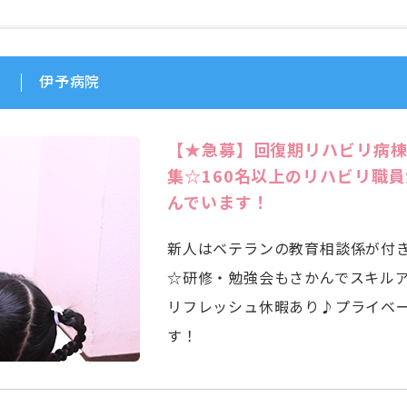
伊予病院
【★急募】回復期リハビリ病棟
集☆160名以上のリハビリ職
んでいます！
新人はベテランの教育相談係が付
☆研修・勉強会もさかんでスキル
リフレッシュ休暇あり♪プライベ
す！