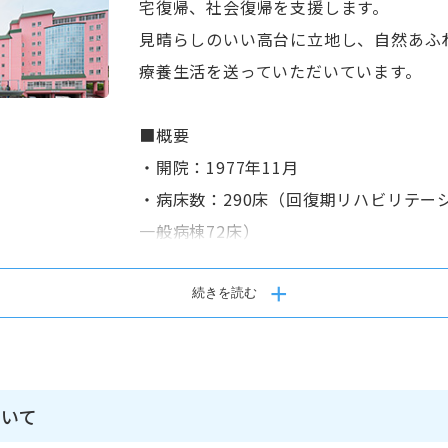
宅復帰、社会復帰を支援します。
見晴らしのいい高台に立地し、自然あふ
療養生活を送っていただいています。
■概要
・開院：1977年11月
・病床数：290床（回復期リハビリテー
一般病棟72床）
・診療科目：内科・循環器内科・リハビ
続きを読む
■スタッフについて
・グループ全職員数700名以上、伊予病院
・平均年齢 42歳
いて
・主に松山市、伊予市、松前町、砥部町