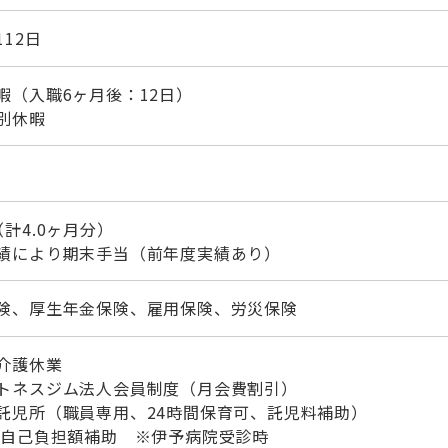
112日
暇（入職6ヶ月後：12日）
別休暇
（計4.0ヶ月分）
績により期末手当（前年度実績あり）
険、厚生年金保険、雇用保険、労災保険
介護休業
トネスジム法人会員制度（月会費割引）
託児所（職員専用、24時間保育可、託児料補助）
 自己負担額補助 ※伊予病院受診時