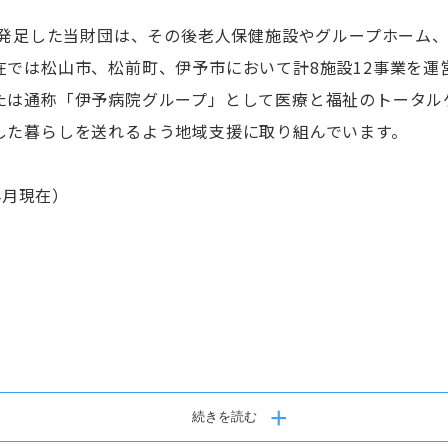
・育休取得率 男性90％・女性100％、復
心に発足した当財団は、その後老人保健施設やグループホーム
在では松山市、松前町、伊予市において計8施設12事業を運
多職種で協力しあう環境が整っていて、
たは通称「伊予病院グループ」として医療と福祉のトータル
気があります。新人職員からよく「先輩
した暮らしを送れるよう地域支援に取り組んでいます。
すい」との声をいただいています。
患者さんも職員も共に笑顔でリハビリを
4月現在）
ン
続きを読む