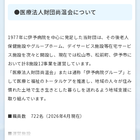
・開院：1977年11月
・病床数：290床（回復期リハビリテーション病棟218床・
●医療法人財団尚温会について
障害者施設等一般病棟72床）
・診療科目：内科・循環器内科・リハビリテーション科・小
児科・麻酔科
1977年に伊予病院を中心に発足した当財団は、その後老人
保健施設やグループホーム、デイサービス施設等在宅サービ
■スタッフについて
ス施設を次々と開設し、現在では松山市、松前町、伊予市に
・グループ全職員数700名以上、伊予病院所属は400名以上
おいて計8施設12事業を運営しています。
・平均年齢 42歳
「医療法人財団尚温会」または通称「伊予病院グループ」と
・主に松山市、伊予市、松前町、砥部町から通勤（無料駐車
して医療と福祉のトータルケアを推進し、地域の人々が住み
場有り）
慣れた土地で生き生きとした暮らしを送れるよう地域支援に
・育休取得率 男性90％・女性100％、復帰率は共に100％
取り組んでいます。
多職種で協力しあう環境が整っていて、コミュニケーション
■職員数 722名（2026年4月現在）
が活発な雰囲気があります。新人職員からよく「先輩方が皆
優しく、質問や相談がしやすい」との声をいただいていま
■運営施設