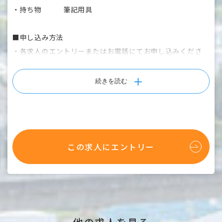
・持ち物 筆記用具
■申し込み方法
・各求人のエントリーまたはお電話にてお申し込みくださ
い。
・エントリーからの場合は、「施設見学」項目の「希望す
続きを読む
る」を選択してください。
※感染症対策のため、状況に応じて見学範囲の縮小または中
止とさせていただく場合がございます。
この求人にエントリー
※見学は必須ではありません。初回から面接を受けていただ
くことも可能ですので、お気軽にご相談ください。