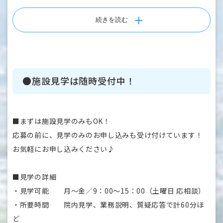
す。
・伊予病院
患者さんも職員も共に笑顔でリハビリを頑張る職場です！
・老人保健施設 伊予ヶ丘
続きを読む
・グループホーム 伊予の郷
・伊予訪問看護ステーション
・伊予訪問介護サービス
・いよ居宅介護支援事業所
●施設見学は随時受付中！
・いよ福祉用具サービス
・デイサービスセンターたかやなぎ
・デイサービスセンターあがわ
■まずは施設見学のみもOK！
・デイサービスセンターほうゆー温泉
応募の前に、見学のみのお申し込みも受け付けています！
・高齢者施設 あがわの郷
お気軽にお申し込みください♪
・高齢者施設 グレースフォーユー余戸
■見学の詳細
・見学可能 月～金／9：00～15：00（土曜日 応相談）
・所要時間 院内見学、業務説明、質疑応答で計60分ほ
ど