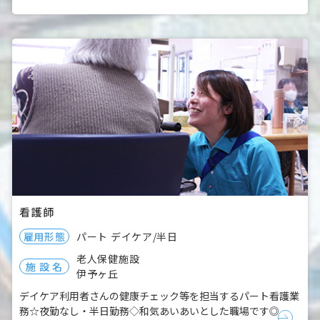
看護師
雇用形態
パート
デイケア/半日
老人保健施設
施 設 名
伊予ヶ丘
デイケア利用者さんの健康チェック等を担当するパート看護業
務☆夜勤なし・半日勤務◇和気あいあいとした職場です◎