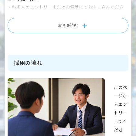
・各求人のエントリーまたはお電話にてお申し込みくださ
い。
・エントリーからの場合は、「施設見学」項目の「希望す
続きを読む
る」を選択してください。
※感染症対策のため、状況に応じて見学範囲の縮小または中
止とさせていただく場合がございます。
採用の流れ
※見学は必須ではありません。初回から面接を受けていただ
くことも可能ですので、お気軽にご相談ください。
このペ
ージか
らエン
トリー
してく
ださ