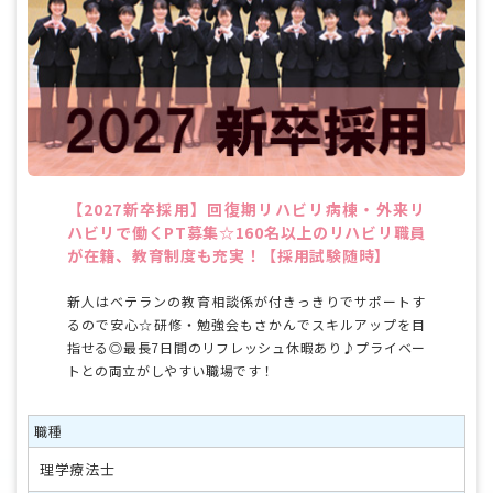
【2027新卒採用】回復期リハビリ病棟・外来リ
ハビリで働くPT募集☆160名以上のリハビリ職員
が在籍、教育制度も充実！【採用試験随時】
新人はベテランの教育相談係が付きっきりでサポートす
るので安心☆研修・勉強会もさかんでスキルアップを目
指せる◎最長7日間のリフレッシュ休暇あり♪プライベー
トとの両立がしやすい職場です！
職種
理学療法士