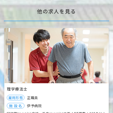
ご郵送
くださ
他の求人を見る
い。
・履歴
書
・卒業
見込み
証明書
・成績
証明書
【宛
先】
理学療法士
〒799-
雇用形態
正職員
3101
伊予病院
施 設 名
伊予市