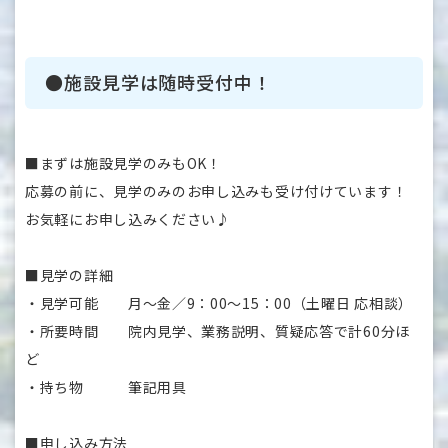
・伊予訪問看護ステーション
・伊予訪問介護サービス
・いよ居宅介護支援事業所
●施設見学は随時受付中！
・いよ福祉用具サービス
・デイサービスセンターたかやなぎ
・デイサービスセンターあがわ
■まずは施設見学のみもOK！
・デイサービスセンターほうゆー温泉
応募の前に、見学のみのお申し込みも受け付けています！
・高齢者施設 あがわの郷
お気軽にお申し込みください♪
・高齢者施設 グレースフォーユー余戸
■見学の詳細
・見学可能 月～金／9：00～15：00（土曜日 応相談）
・所要時間 院内見学、業務説明、質疑応答で計60分ほ
ど
・持ち物 筆記用具
■申し込み方法