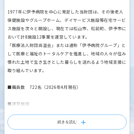
・診療科目：内科・循環器内科・リハビリテーション科・小
児科・麻酔科
1977年に伊予病院を中心に発足した当財団は、その後老人
保健施設やグループホーム、デイサービス施設等在宅サービ
■スタッフについて
ス施設を次々と開設し、現在では松山市、松前町、伊予市に
・グループ全職員数700名以上、伊予病院所属は400名以上
おいて計8施設12事業を運営しています。
・平均年齢 42歳
「医療法人財団尚温会」または通称「伊予病院グループ」と
・主に松山市、伊予市、松前町、砥部町から通勤（無料駐車
して医療と福祉のトータルケアを推進し、地域の人々が住み
場有り）
慣れた土地で生き生きとした暮らしを送れるよう地域支援に
・育休取得率 男性90％・女性100％、復帰率は共に100％
取り組んでいます。
多職種で協力しあう環境が整っていて、コミュニケーション
■職員数 722名（2026年4月現在）
が活発な雰囲気があります。新人職員からよく「先輩方が皆
優しく、質問や相談がしやすい」との声をいただいていま
■運営施設
す。
・伊予病院
患者さんも職員も共に笑顔でリハビリを頑張る職場です！
・老人保健施設 伊予ヶ丘
続きを読む
・グループホーム 伊予の郷