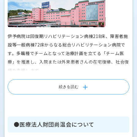
伊予病院は回復期リハビリテーション病棟218床、障害者施
設等一般病棟72床からなる総合リハビリテーション病院で
す。多職種でチームとなって治療計画を立てる「チーム医
療」を推進し、入院または外来患者さんの在宅復帰、社会復
帰を支援します。
見晴らしのいい高台に立地し、自然あふれる穏やかな環境で
患者さんには療養生活を送っていただいています。
続きを読む
■概要
・開院：1977年11月
・病床数：290床（回復期リハビリテーション病棟218床・
●医療法人財団尚温会について
障害者施設等一般病棟72床）