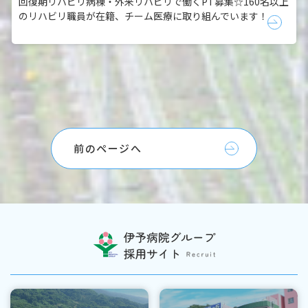
回復期リハビリ病棟・外来リハビリで働くPT募集☆160名以上
八倉
のリハビリ職員が在籍、チーム医療に取り組んでいます！
906番
地5
伊予病
院 リ
ハビリ
テーシ
ョン
前のページへ
部 目
見田 洋
輔
ーーー
ーーー
ーーー
ーーー
ーーー