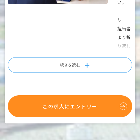
い。
⇩
担当者
より折
り返し
ご連絡
いたし
続きを読む
ます。
⇩
■必要
この求人にエントリー
書類の
郵送
以下の
書類を