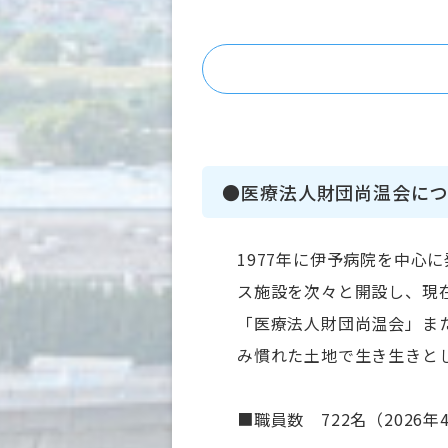
●医療法人財団尚温会につ
1977年に伊予病院を中
ス施設を次々と開設し、現
「医療法人財団尚温会」ま
み慣れた土地で生き生きと
■職員数 722名（2026年