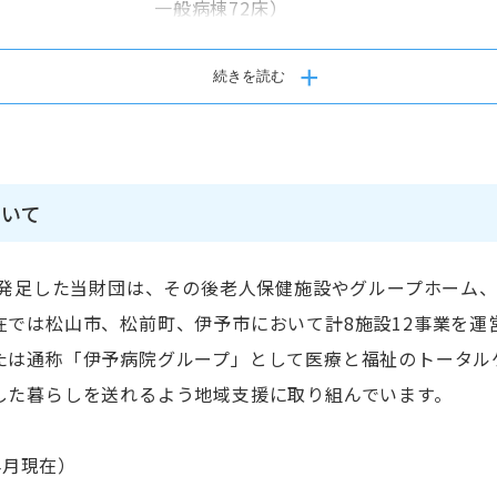
一般病棟72床）
・診療科目：内科・循環器内科・リハビ
続きを読む
■スタッフについて
・グループ全職員数700名以上、伊予病院
・平均年齢 42歳
いて
・主に松山市、伊予市、松前町、砥部町
・育休取得率 男性90％・女性100％、復
心に発足した当財団は、その後老人保健施設やグループホーム
在では松山市、松前町、伊予市において計8施設12事業を運
多職種で協力しあう環境が整っていて、
たは通称「伊予病院グループ」として医療と福祉のトータル
気があります。新人職員からよく「先輩
した暮らしを送れるよう地域支援に取り組んでいます。
すい」との声をいただいています。
患者さんも職員も共に笑顔でリハビリを
4月現在）