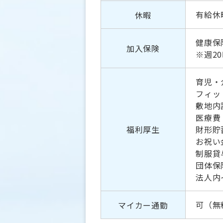
有給休
休暇
健康保
加入保険
※週2
育児・
フィッ
敷地内
医療費
福利厚生
財形貯
お祝い
制服貸
団体保
法人内
可（無
マイカー通勤