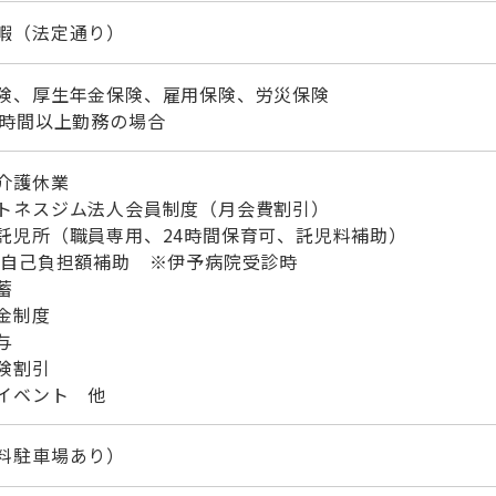
暇（法定通り）
険、厚生年金保険、雇用保険、労災保険
0時間以上勤務の場合
介護休業
トネスジム法人会員制度（月会費割引）
託児所（職員専用、24時間保育可、託児料補助）
 自己負担額補助 ※伊予病院受診時
蓄
金制度
与
険割引
イベント 他
料駐車場あり）