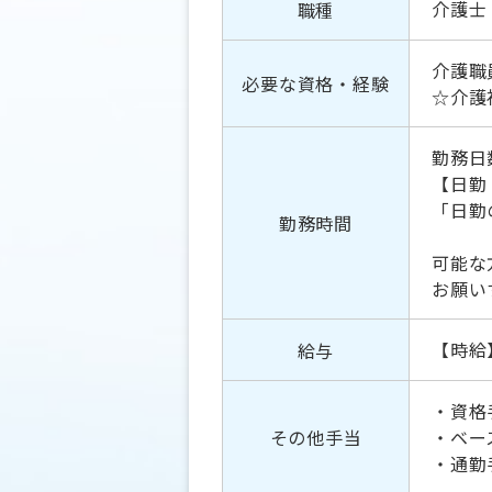
介護士
職種
介護職
必要な資格・経験
☆介護
勤務日
【日勤
「日勤
勤務時間
可能な
お願い
【時給】
給与
・資格
その他手当
・ベー
・通勤