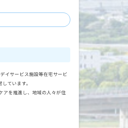
リテーション科・小児科・麻酔科
所属は400名以上
から通勤（無料駐車場有り）
帰率は共に100％
、デイサービス施設等在宅サービ
営しています。
コミュニケーションが活発な雰囲
ケアを推進し、地域の人々が住
方が皆優しく、質問や相談がしや
頑張る職場です！