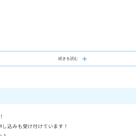
ン
続きを読む
かやなぎ
！
がわ
うゆー温泉
！
申し込みも受け付けています！
ーユー余戸
い♪