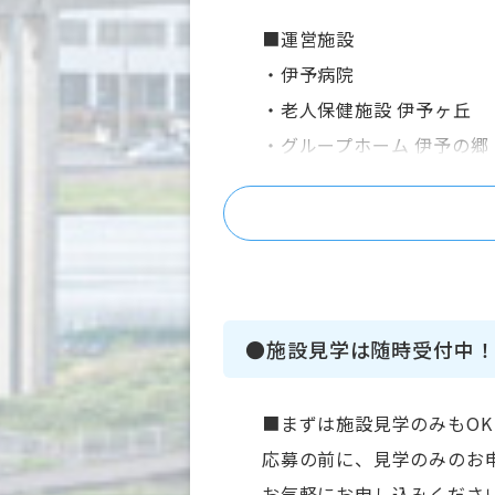
■運営施設
・伊予病院
・老人保健施設 伊予ヶ丘
・グループホーム 伊予の郷
・伊予訪問看護ステーショ
・伊予訪問介護サービス
・いよ居宅介護支援事業所
・いよ福祉用具サービス
・デイサービスセンターた
●施設見学は随時受付中
・デイサービスセンターあ
・デイサービスセンターほ
■まずは施設見学のみもOK
・高齢者施設 あがわの郷
応募の前に、見学のみのお
・高齢者施設 グレースフォ
お気軽にお申し込みくださ