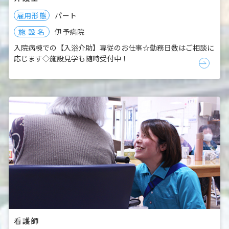
雇用形態
パート
伊予病院
施 設 名
入院病棟での【入浴介助】専従のお仕事☆勤務日数はご相談に
応じます◇施設見学も随時受付中！
看護師