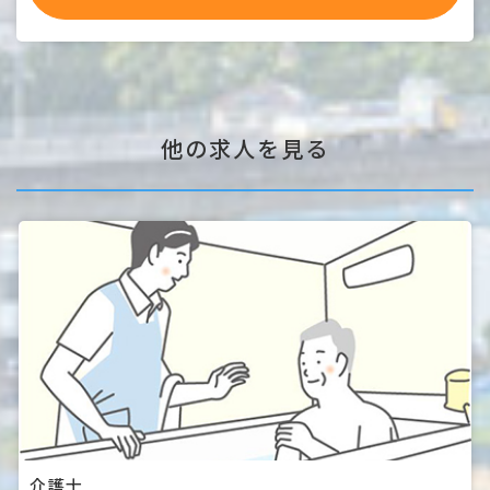
さんの急な体調不良等の場合もお互いに助け合うなど、子育
・デイサービスセンターたかやなぎ
て世代にも働きやすい職場です。
・デイサービスセンターあがわ
・デイサービスセンターほうゆー温泉
・高齢者施設 あがわの郷
・高齢者施設 グレースフォーユー余戸
他の求人を見る
介護士