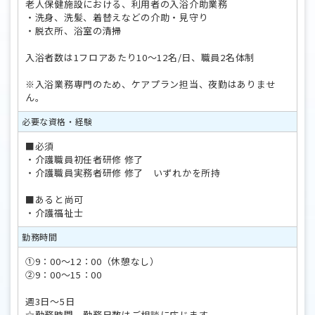
老人保健施設における、利用者の入浴介助業務
・洗身、洗髪、着替えなどの介助・見守り
・脱衣所、浴室の清掃
入浴者数は1フロアあたり10～12名/日、職員2名体制
※入浴業務専門のため、ケアプラン担当、夜勤はありませ
ん。
必要な資格・経験
■必須
・介護職員初任者研修 修了
・介護職員実務者研修 修了 いずれかを所持
■あると尚可
・介護福祉士
勤務時間
①9：00～12：00（休憩なし）
②9：00～15：00
週3日～5日
☆勤務時間、勤務日数はご相談に応じます。