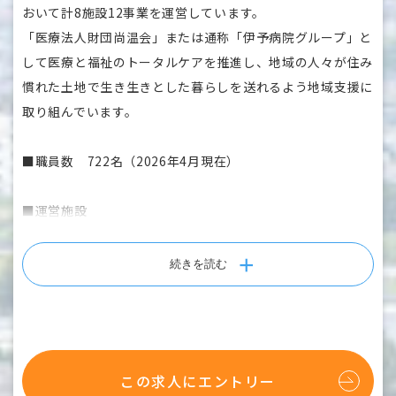
・デイサービスセンターほうゆー温泉・
おいて計8施設12事業を運営しています。
高齢者住宅グレースフォーユー余戸（松山市余戸）
「医療法人財団尚温会」または通称「伊予病院グループ」と
して医療と福祉のトータルケアを推進し、地域の人々が住み
■スタッフについて
慣れた土地で生き生きとした暮らしを送れるよう地域支援に
・グループ全職員数700名以上、在宅事業部所属は160名以
取り組んでいます。
上
・平均年齢 42歳
■職員数 722名（2026年4月現在）
・主に松山市、伊予市、松前町、砥部町から通勤（無料駐車
場有り）
■運営施設
・育休取得率 男性90％・女性100％、復帰率は共に100％
・伊予病院
・老人保健施設 伊予ヶ丘
続きを読む
基本的に在宅で暮らす方々を対象としたサービス提供となる
・グループホーム 伊予の郷
ので、地域の様々な方と交流できます。また同業種の関係者
・伊予訪問看護ステーション
と連絡調整する機会も多く、幅広い人脈を築きたい方におス
・伊予訪問介護サービス
スメです！
・いよ居宅介護支援事業所
どの事業所もスタッフ間でフォローし合う風土があり、お子
この求人にエントリー
・いよ福祉用具サービス