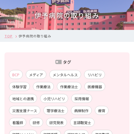
伊予病院の取り組み
TOP
伊予病院の取り組み
タグ
BCP
メディア
メンタルヘルス
リハビリ
体験学習
作業療法
作業療法士
医療機器
地域との連携
小児リハビリ
採用情報
災害支援ナース
理学療法士
病棟制作
療育
看護師
研修
研究発表
言語聴覚士