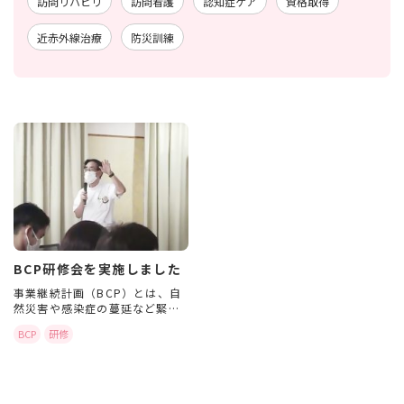
訪問リハビリ
訪問看護
認知症ケア
資格取得
近赤外線治療
防災訓練
BCP研修会を実施しました
事業継続計画（BCP）とは、自
然災害や感染症の蔓延など緊急
事態に面した際のライフライン
BCP
研修
の確保や早期復旧のための対策
を講じ、サービスを継続して提
供できる体制の構築を図るもの
です。 2024年度から介護事業
所においてこれが義 […]